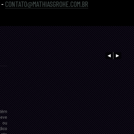
 -
CONTATO@MATHIASGROHE.COM.BR
 têm
deve
 ou
dico