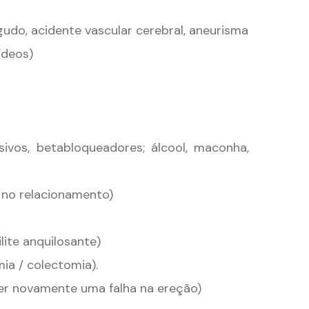
gudo, acidente vascular cerebral, aneurisma
ídeos)
vos, betabloqueadores; álcool, maconha,
 no relacionamento)
lite anquilosante)
ia / colectomia).
er novamente uma falha na ereção)