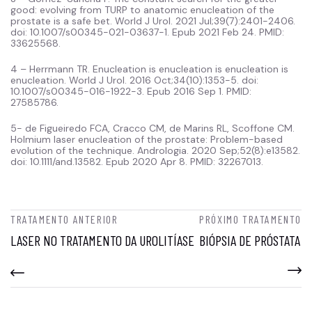
good: evolving from TURP to anatomic enucleation of the
prostate is a safe bet. World J Urol. 2021 Jul;39(7):2401-2406.
doi: 10.1007/s00345-021-03637-1. Epub 2021 Feb 24. PMID:
33625568.
4 – Herrmann TR. Enucleation is enucleation is enucleation is
enucleation. World J Urol. 2016 Oct;34(10):1353-5. doi:
10.1007/s00345-016-1922-3. Epub 2016 Sep 1. PMID:
27585786.
5- de Figueiredo FCA, Cracco CM, de Marins RL, Scoffone CM.
Holmium laser enucleation of the prostate: Problem-based
evolution of the technique. Andrologia. 2020 Sep;52(8):e13582.
doi: 10.1111/and.13582. Epub 2020 Apr 8. PMID: 32267013.
TRATAMENTO ANTERIOR
PRÓXIMO TRATAMENTO
LASER NO TRATAMENTO DA UROLITÍASE
BIÓPSIA DE PRÓSTATA