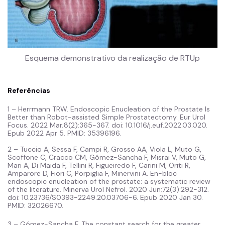
Esquema demonstrativo da realização de RTUp
Referências
1 – Herrmann TRW. Endoscopic Enucleation of the Prostate Is
Better than Robot-assisted Simple Prostatectomy. Eur Urol
Focus. 2022 Mar;8(2):365-367. doi: 10.1016/j.euf.2022.03.020.
Epub 2022 Apr 5. PMID: 35396196.
2 – Tuccio A, Sessa F, Campi R, Grosso AA, Viola L, Muto G,
Scoffone C, Cracco CM, Gómez-Sancha F, Misrai V, Muto G,
Mari A, Di Maida F, Tellini R, Figueiredo F, Carini M, Oriti R,
Amparore D, Fiori C, Porpiglia F, Minervini A. En-bloc
endoscopic enucleation of the prostate: a systematic review
of the literature. Minerva Urol Nefrol. 2020 Jun;72(3):292-312.
doi: 10.23736/S0393-2249.20.03706-6. Epub 2020 Jan 30.
PMID: 32026670.
3 – Gómez-Sancha F. The constant search for the greater