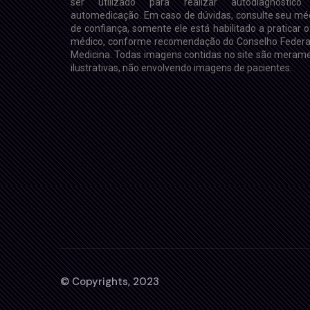
ser utilizado para realizar autodiagnóstico
automedicação. Em caso de dúvidas, consulte seu mé
de confiança, somente ele está habilitado a praticar o
médico, conforme recomendação do Conselho Federa
Medicina. Todas imagens contidas no site são meram
ilustrativas, não envolvendo imagens de pacientes.
th
Giovanna, há 1 mês você nasceu e
ia que
transformou a vida de todos que te
lo renal?
esperavam, em especial do papai e
© Copyrights, 2023