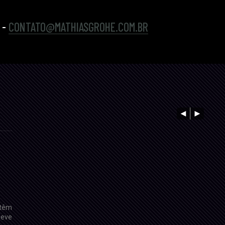
 -
CONTATO@MATHIASGROHE.COM.BR
 têm
deve