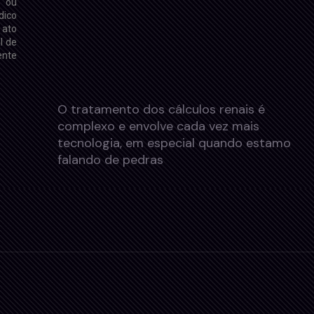
 ou
dico
 ato
l de
ente
O tratamento dos cálculos renais é
Dur
complexo e envolve cada vez mais
Bue
tecnologia, em especial quando estamos
Urol
falando de pedras
em 