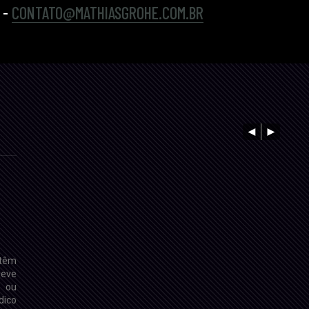
 -
CONTATO@MATHIASGROHE.COM.BR
 têm
deve
 ou
dico