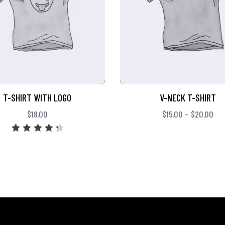
T-SHIRT WITH LOGO
V-NECK T-SHIRT
$
18.00
$
15.00
–
$
20.00
Rated
4.50
out of 5